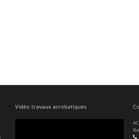
Vidéo travaux acrobatiques
Co
AC
Ba
n