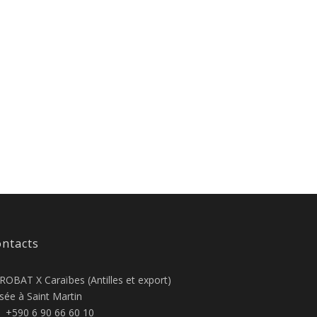
ntacts
ROBAT X Caraïbes (Antilles et export)
sée à Saint Martin
+590 6 90 66 60 10