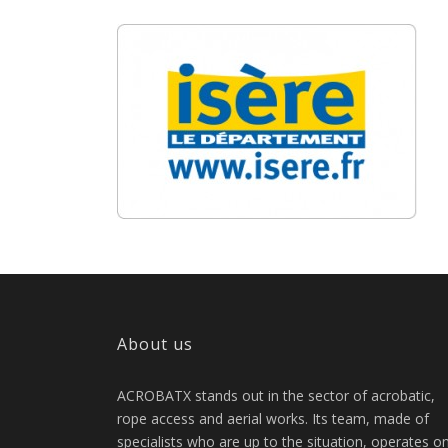
About us
ACROBATX stands out in the sector of acrobatic,
rope access and aerial works. Its team, made of
specialists who are up to the situation, operates o