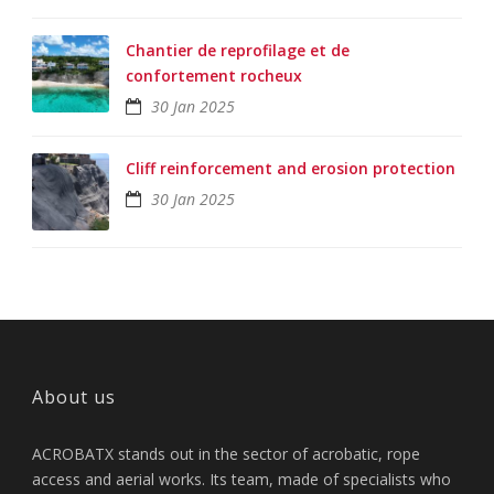
Chantier de reprofilage et de
confortement rocheux
30 Jan 2025
Cliff reinforcement and erosion protection
30 Jan 2025
About us
ACROBATX stands out in the sector of acrobatic, rope
access and aerial works. Its team, made of specialists who